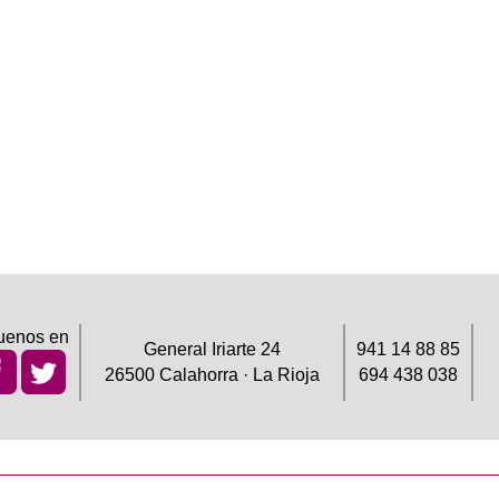
uenos en
General Iriarte 24
941 14 88 85
26500 Calahorra · La Rioja
694 438 038